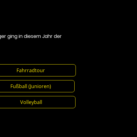
ger ging in diesem Jahr der
ahrradtour
ßball (Junioren)
olleyball