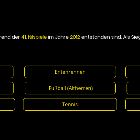
ährend der
41. Nilspiele
im Jahre
2012
entstanden sind. Als Sie
ll
Entenrennen
F
en)
Fußball (Altherren)
Fu
n
Tennis
V