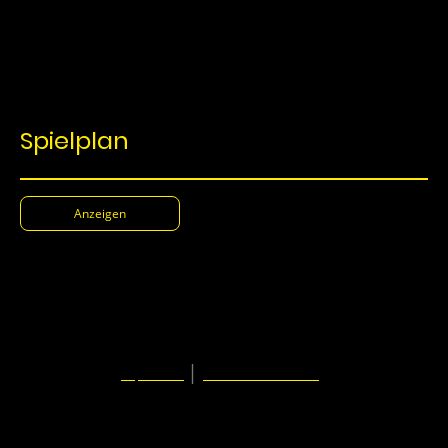
Spielplan
Anzeigen
© SC Hoetmar 1925 e.V.
|
Impressum
Datenschutzerklärung