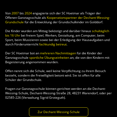
Von
2007
bis
2024
engagierte sich der SC Hoetmar als
Träger der
Offenen Ganztagsschule
als
Kooperationspartner der Dechant-Wessing-
Grundschule
für die Entwicklung der Grundschulkinder im Golddorf.
Die Kinder wurden am Mittag beköstigt und darüber hinaus
schultäglich
bis 16 Uhr
bei freiem Spiel, Werken, Gestaltung, am Computer, beim
Sport, beim Musizieren sowie bei der Erledigung der Hausaufgaben und
durch Förderunterricht
fachkundig betreut
.
Der SC Hoetmar bot an
mehreren Nachmittagen
für die Kinder der
Ganztagsschule
sportliche Übungseinheiten
an, die von den Kindern mit
Begeisterung angenommen wurden.
Offen nennt sich die Schule, weil keine Verpflichtung zu ihrem Besuch
besteht, sondern die Freiwilligkeit betont wird. Sie ist offen für alle
Schüler der Grundschule.
Fragen zur Ganztagsschule können gerichtet werden an die Dechant-
Wessing-Schule, Dechant-Wessing-Straße 28, 48231 Warendorf, oder per
02585-226 (Verwaltung Sigrid Groteguth).
Zur Dechant-Wessing-Schule