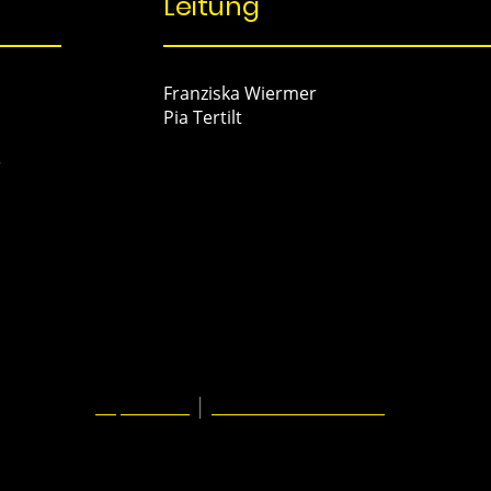
Leitung
Franziska Wiermer
Pia Tertilt
r
© SC Hoetmar 1925 e.V.
|
Impressum
Datenschutzerklärung